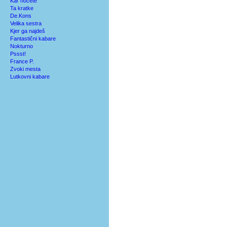
Kar hočete
Ta kratke
De.Kons
Velika sestra
Kjer ga najdeš
Fantastični kabare
Nokturno
Pssst!
France P.
Zvoki mesta
Lutkovni kabare