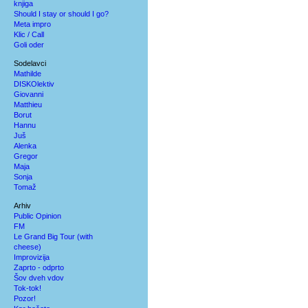
knjiga
Should I stay or should I go?
Meta impro
Klic / Call
Goli oder
Sodelavci
Mathilde
DISKOlektiv
Giovanni
Matthieu
Borut
Hannu
Juš
Alenka
Gregor
Maja
Sonja
Tomaž
Arhiv
Public Opinion
FM
Le Grand Big Tour (with
cheese)
Improvizija
Zaprto - odprto
Šov dveh vdov
Tok-tok!
Pozor!