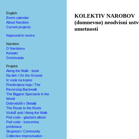
English
KOLEKTIV NAROBOV
Event calendar
(domnevno) neodvisni ustva
About Narobov
Current projects
umetnosti
Napovedi in novice
Narobov
O Narobovu
Kontakt
Gostovanja
Projekti
Along the Walk - book
Na tleh / On the Ground
Iz vode na kopno
Preobrnjena hoja / The
Reversing Backwalk
The Biggest Spectacle in the
World
Dobrodošli v Slotaliji
The Route to the Roots
Vzdolž poti / Along the Walk
Pod vodo - glasbeni album
Pod vodo - koncertna
predstava
Skupnost / Community
Collective Improvisation -